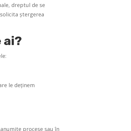
uale, dreptul de se
 solicita ștergerea
e ai?
le:
care le deținem
d anumite procese sau în