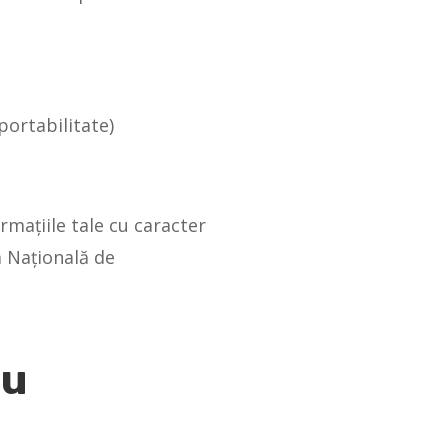
portabilitate)
rmațiile tale cu caracter
a Națională de
cu