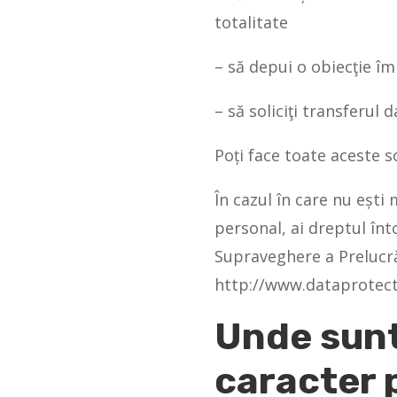
totalitate
– să depui o obiecţie î
– să soliciţi transferul 
Poți face toate aceste s
În cazul în care nu ești
personal, ai dreptul în
Supraveghere a Prelucră
http://www.dataprotect
Unde sunt
caracter 