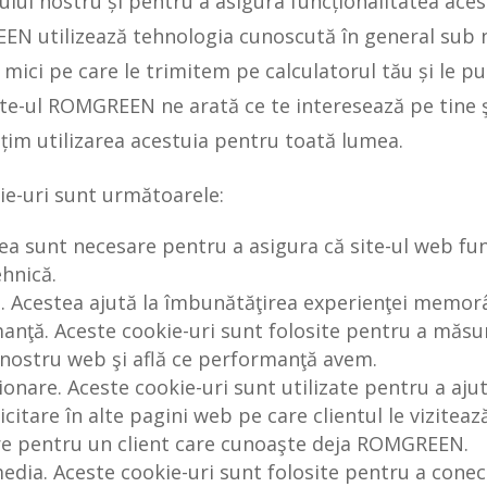
ului nostru și pentru a asigura funcționalitatea ace
N utilizează tehnologia cunoscută în general sub n
e mici pe care le trimitem pe calculatorul tău și le 
ite-ul ROMGREEN ne arată ce te interesează pe tine şi 
țim utilizarea acestuia pentru toată lumea.
ie-uri sunt următoarele:
tea sunt necesare pentru a asigura că site-ul web fun
ehnică.
e. Acestea ajută la îmbunătăţirea experienţei memorâ
anţă. Aceste cookie-uri sunt folosite pentru a măsur
 nostru web şi află ce performanţă avem.
ționare. Aceste cookie-uri sunt utilizate pentru a a
citare în alte pagini web pe care clientul le viziteaz
are pentru un client care cunoaşte deja ROMGREEN.
media. Aceste cookie-uri sunt folosite pentru a conecta