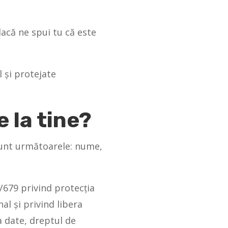
acă ne spui tu că este
 și protejate
 la tine?
sunt următoarele: nume,
/679 privind protecția
al și privind libera
a date, dreptul de