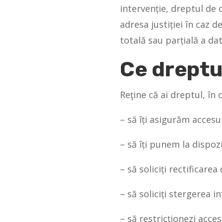
intervenție, dreptul de 
adresa justiției în caz d
totală sau parțială a da
Ce dreptur
Reţine că ai dreptul, î
– să îți asigurăm accesu
– să îți punem la dispoz
– să soliciți rectificare
– să soliciți stergerea 
– să restricționezi acce