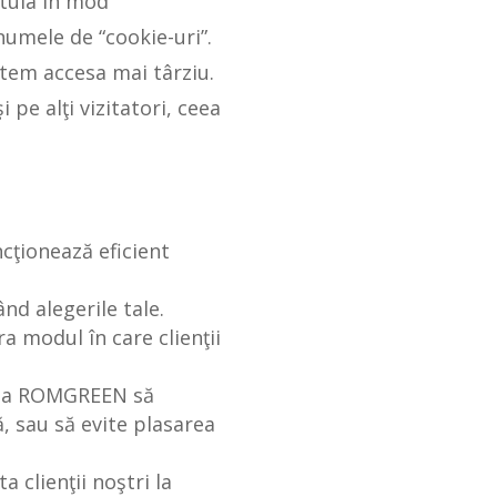
stuia în mod
umele de “cookie-uri”.
putem accesa mai târziu.
pe alţi vizitatori, ceea
cţionează eficient
nd alegerile tale.
a modul în care clienţii
juta ROMGREEN să
ă, sau să evite plasarea
 clienţii noştri la