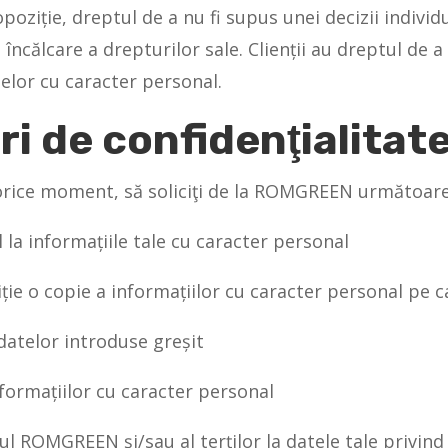
opoziție, dreptul de a nu fi supus unei decizii individ
e încălcare a drepturilor sale. Clienții au dreptul de a
telor cu caracter personal.
i de confidenţialitat
n orice moment, să soliciţi de la ROMGREEN următoare
l la informațiile tale cu caracter personal
iție o copie a informațiilor cu caracter personal pe 
a datelor introduse greșit
informațiilor cu caracter personal
sul ROMGREEN și/sau al terților la datele tale privin