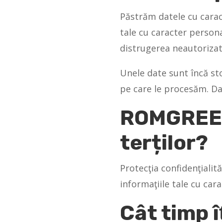
Păstrăm datele cu carac
tale cu caracter persona
distrugerea neautorizată
Unele date sunt încă st
pe care le procesăm. Da
ROMGREEN 
terților?
Protecţia confidenţialit
informaţiile tale cu car
Cât timp 