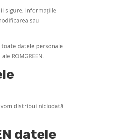
 sigure. Informațiile
modificarea sau
m toate datele personale
 IT ale ROMGREEN.
le
 vom distribui niciodată
EN datele