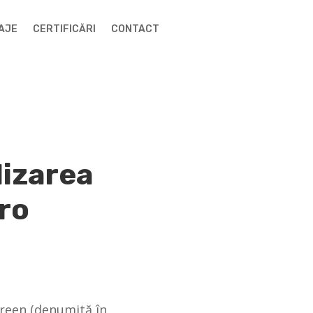
AJE
CERTIFICĂRI
CONTACT
lizarea
ro
mgreen (denumită în