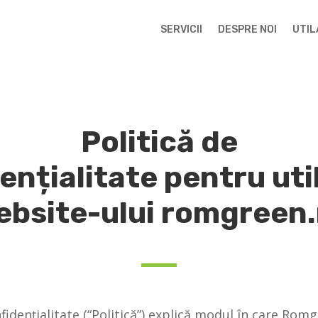
SERVICII
DESPRE NOI
UTIL
Politică de
ențialitate pentru uti
ebsite-ului romgreen.
fidențialitate (“Politică”) explică modul în care Ro