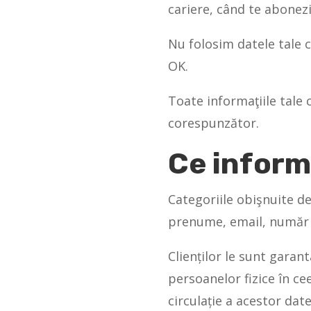
cariere, când te abonezi
Nu folosim datele tale 
OK.
Toate informaţiile tale 
corespunzător.
Ce informa
Categoriile obişnuite d
prenume, email, număr 
Clienților le sunt gara
persoanelor fizice în ce
circulație a acestor dat